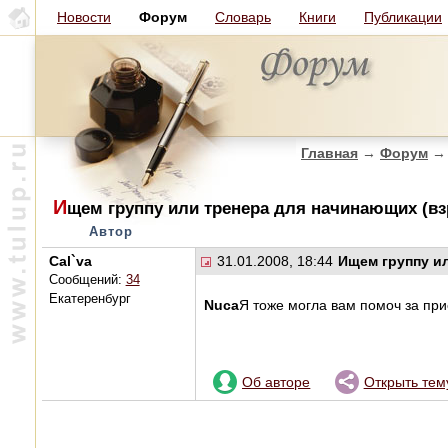
Новости
Форум
Словарь
Книги
Публикации
Главная
→
Форум
→
И
щем группу или тренера для начинающих (в
Автор
Cal`va
31.01.2008, 18:44
Ищем группу и
Сообщений:
34
Екатеренбург
Nuca
Я тоже могла вам помоч за пр
Об авторе
Открыть тем