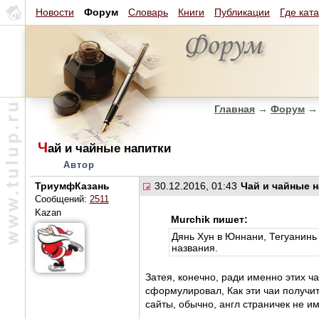
Новости
Форум
Словарь
Книги
Публикации
Где кат
Главная
→
Форум
→
Ч
ай и чайные напитки
Автор
ТриумфКазань
30.12.2016, 01:43
Чай и чайные 
Сообщений:
2511
Kazan
Murchik пишет:
Дянь Хун в Юннани, Тегуанинь 
названия.
Затея, конечно, ради именно этих ч
сформулировал, Как эти чаи получит
сайты, обычно, англ страничек не и