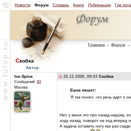
Новости
Форум
Словарь
Книги
Публикации
Где кат
Главная
→
Форум
→
С
кобка
Автор
Ice-Spice
25.12.2006, 09:43
Скобка
Сообщений:
93
Москва
Ешка пишет:
Я так понял, что речь идет о с
Нет, у меня это про назад-наружу, 
ходу назад, поворот на ход вперед ч
А задача оставить ногу как раз сзад