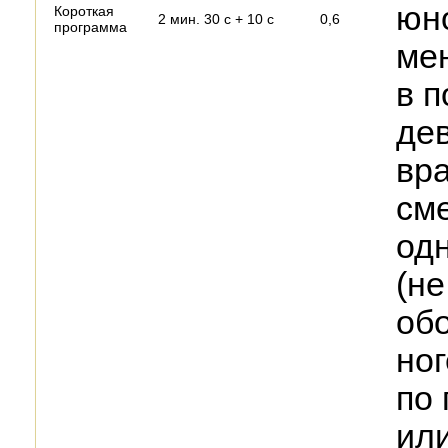
юно
Короткая
2 мин. 30 с + 10 с
0,6
программа
ме
в п
де
вр
сме
од
(не
об
ног
по 
или