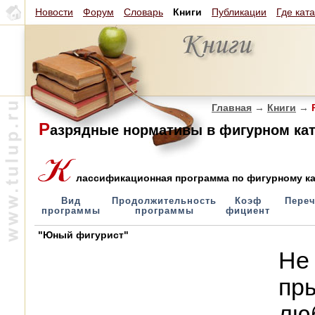
Новости
Форум
Словарь
Книги
Публикации
Где кат
Главная
→
Книги
→
Р
Р
азрядные нормативы в фигурном кат
лассификационная программа по фигурному ката
Вид
Продолжительность
Коэф
Переч
программы
программы
фициент
"Юный фигурист"
Не
пры
лю