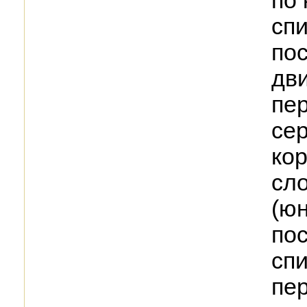
по 
сп
по
дв
пе
сер
кор
сл
(ю
по
сп
пе