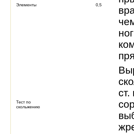
Элементы
0,5
вр
че
ног
ко
пр
Вы
ско
ст.
со
Тест по
скольжению
вы
жр