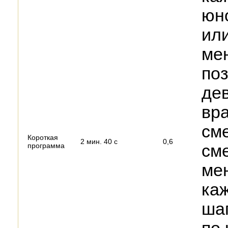
юн
или
мен
поз
де
вр
сме
Короткая
2 мин. 40 с
0,6
программа
сме
мен
каж
ша