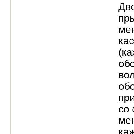
Дво
пры
мен
кас
(к
обо
вол
обо
пр
со 
мен
каж