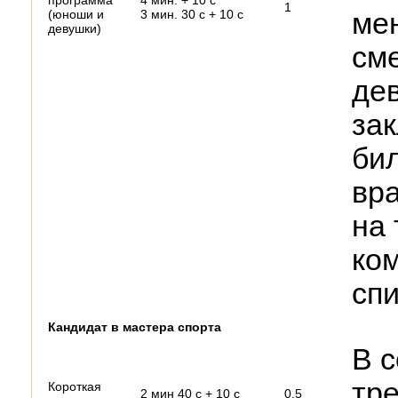
1
(юноши и
3 мин. 30 с + 10 с
ме
девушки)
см
де
за
бил
вр
на 
ко
сп
Кандидат в мастера спорта
В с
тр
Короткая
2 мин 40 с + 10 с
0,5