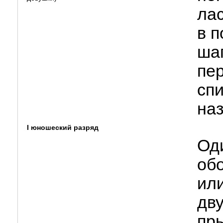
лас
в п
шаг
пе
сп
наз
I юношеский разряд
Од
обо
ил
дв
пры