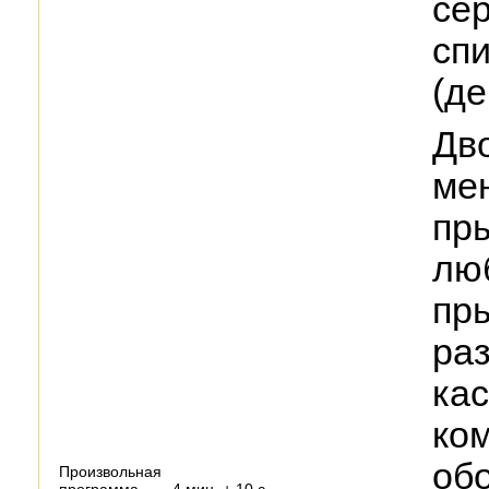
сер
сп
(де
Дво
ме
пры
лю
пры
ра
ка
ко
об
Произвольная
программа
4 мин. + 10 с