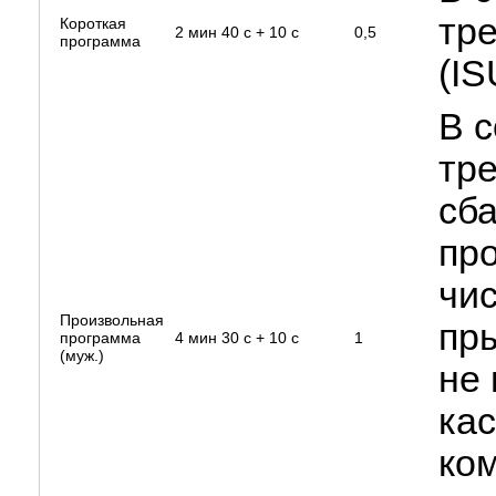
тр
Короткая
2 мин 40 с + 10 с
0,5
программа
(IS
В с
тр
сб
про
чис
Произвольная
пры
программа
4 мин 30 с + 10 с
1
(муж.)
не 
ка
ко