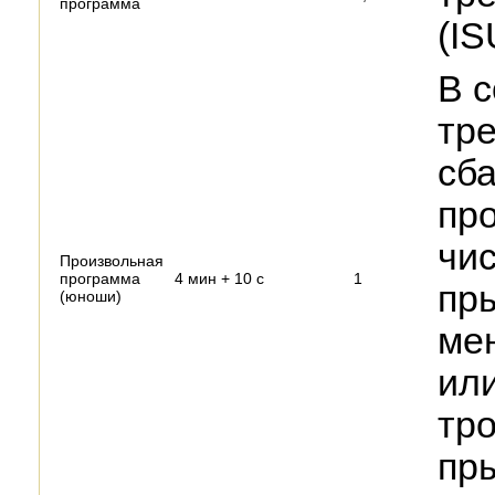
программа
(IS
В с
тр
сб
про
чис
Произвольная
программа
4 мин + 10 с
1
пры
(юноши)
мен
ил
тро
пр