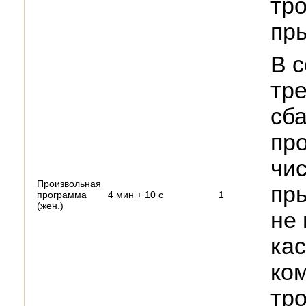
тро
пр
В с
тр
сб
про
чис
Произвольная
пры
программа
4 мин + 10 с
1
(жен.)
не 
ка
ко
тро