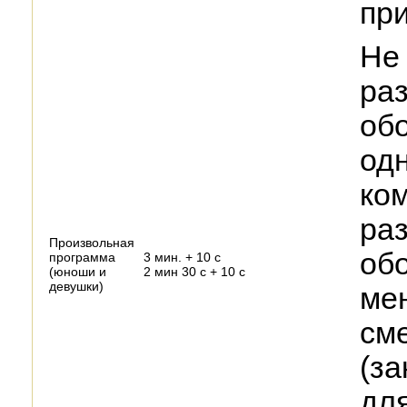
при
Не 
раз
обо
одн
ком
раз
Произвольная
об
программа
3 мин. + 10 с
(юноши и
2 мин 30 с + 10 с
девушки)
ме
см
(з
для