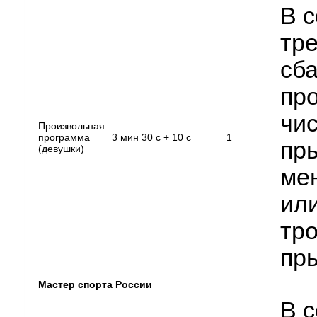
В с
тр
сб
про
чис
Произвольная
программа
3 мин 30 с + 10 с
1
пры
(девушки)
мен
ил
тро
пр
Мастер спорта России
В с