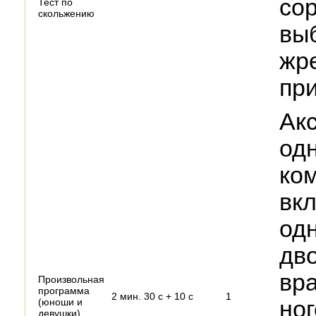
со
Тест по
скольжению
вы
жр
при
Акс
одн
ко
вк
од
дв
вр
Произвольная
программа
2 мин. 30 с + 10 с
1
(юноши и
ног
девушки)