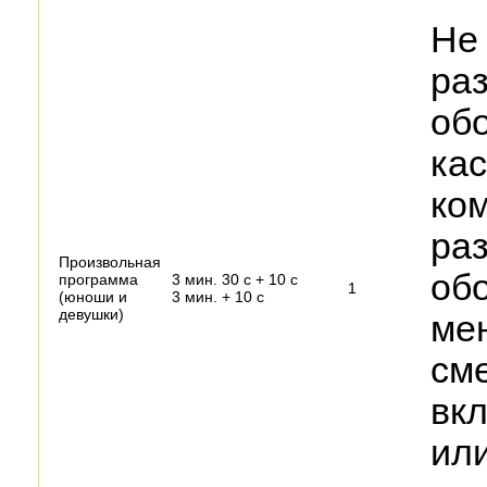
Не
раз
обо
ка
ком
раз
Произвольная
об
программа
3 мин. 30 с + 10 с
1
(юноши и
3 мин. + 10 с
девушки)
ме
сме
вк
ил