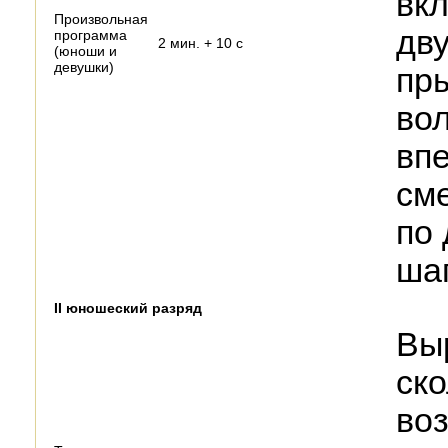
вк
Произвольная
дв
программа
2 мин. + 10 с
(юноши и
девушки)
пр
вол
впе
сме
по 
ша
II юношеский разряд
Вы
ско
воз