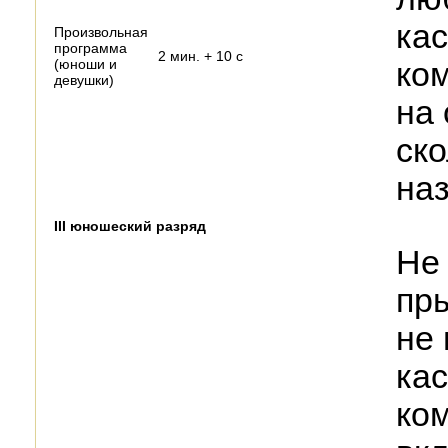
кас
Произвольная
программа
2 мин. + 10 с
(юноши и
ко
девушки)
на 
ск
наз
III юношеский разряд
Не
пры
не 
ка
ко