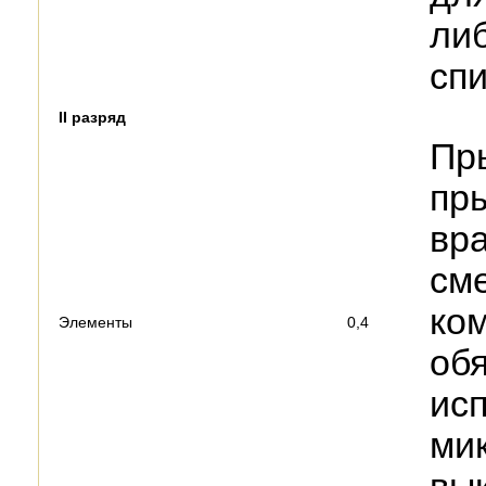
ли
спи
II разряд
Пр
пр
вр
сме
ко
Элементы
0,4
об
ис
мик