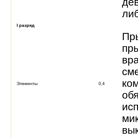
дев
либ
I разряд
Пр
пр
вр
сме
ко
Элементы
0,4
об
ис
мик
вык