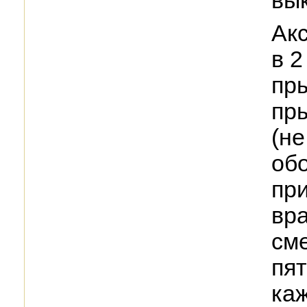
вык
Акс
в 2
пры
пр
(н
обо
пр
вр
сме
пят
каж