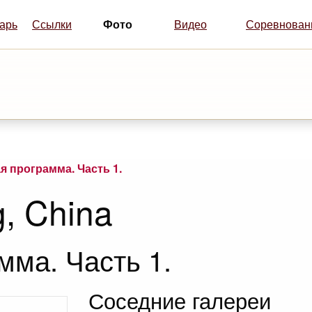
Фото
арь
Ссылки
Видео
Соревнован
я программа. Часть 1.
g, China
мма. Часть 1.
Соседние галереи