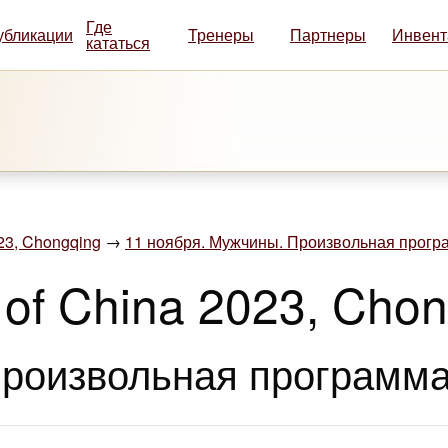
Где
убликации
Тренеры
Партнеры
Инвент
кататься
023, Chongqing
→
11 ноября. Мужчины. Произвольная програ
 of China 2023, Cho
роизвольная программа.