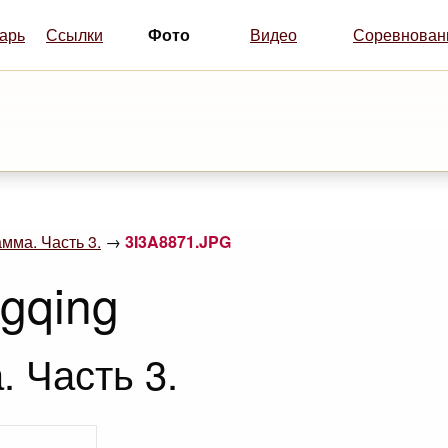
Фото
арь
Ссылки
Видео
Соревнован
мма. Часть 3.
→
3I3A8871.JPG
ngqing
 Часть 3.