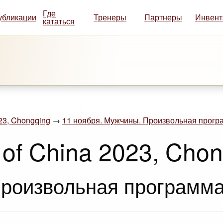
Где
убликации
Тренеры
Партнеры
Инвент
кататься
023, Chongqing
→
11 ноября. Мужчины. Произвольная програ
 of China 2023, Cho
роизвольная программа.