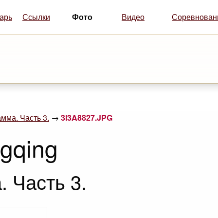
Фото
арь
Ссылки
Видео
Соревнован
мма. Часть 3.
→
3I3A8827.JPG
ngqing
 Часть 3.