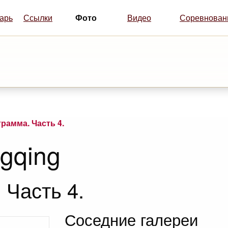
Фото
арь
Ссылки
Видео
Соревнован
рамма. Часть 4.
ngqing
 Часть 4.
Соседние галереи