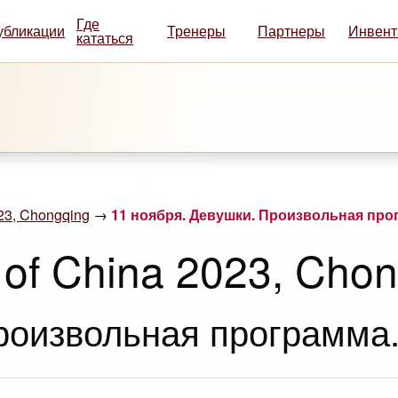
Где
убликации
Тренеры
Партнеры
Инвент
кататься
023, Chongqing
→
11 ноября. Девушки. Произвольная прог
 of China 2023, Cho
роизвольная программа.