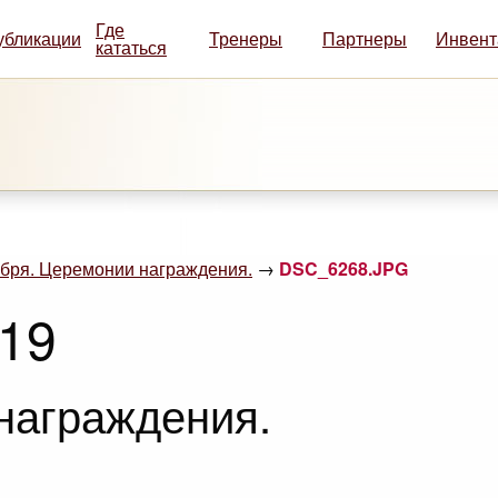
Где
убликации
Тренеры
Партнеры
Инвент
кататься
ября. Церемонии награждения.
→
DSC_6268.JPG
019
награждения.