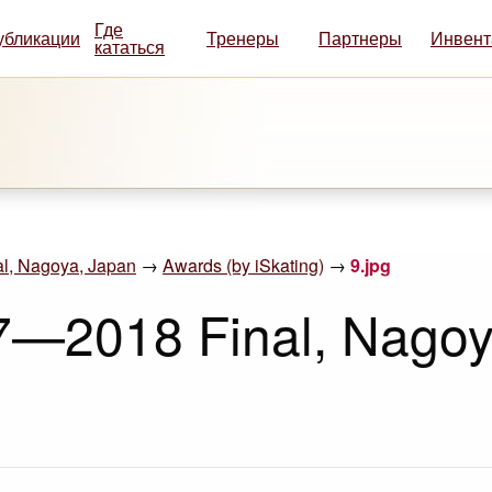
Где
убликации
Тренеры
Партнеры
Инвент
кататься
l, Nagoya, Japan
→
Awards (by iSkating)
→
9.jpg
7—2018 Final, Nagoy