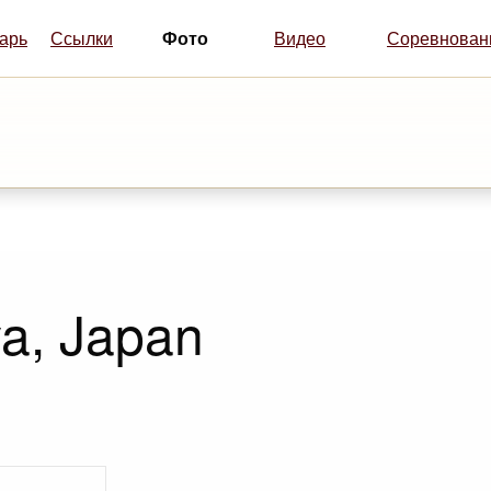
Фото
арь
Ссылки
Видео
Соревнован
a, Japan