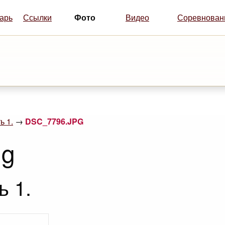
Фото
арь
Ссылки
Видео
Соревнован
ь 1.
→
DSC_7796.JPG
ng
ь 1.