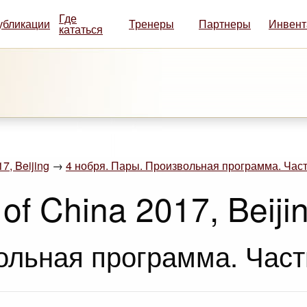
Где
убликации
Тренеры
Партнеры
Инвент
кататься
7, Beijing
→
4 нобря. Пары. Произвольная программа. Част
of China 2017, Beiji
ольная программа. Част