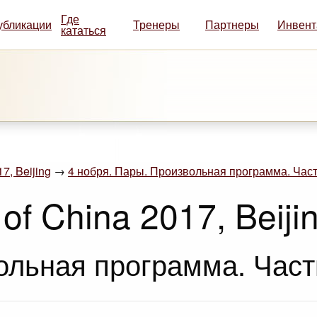
Где
убликации
Тренеры
Партнеры
Инвент
кататься
7, Beijing
→
4 нобря. Пары. Произвольная программа. Част
of China 2017, Beiji
ольная программа. Част