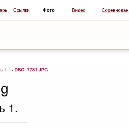
Фото
арь
Ссылки
Видео
Соревнован
ь 1.
→
DSC_7781.JPG
ng
ь 1.