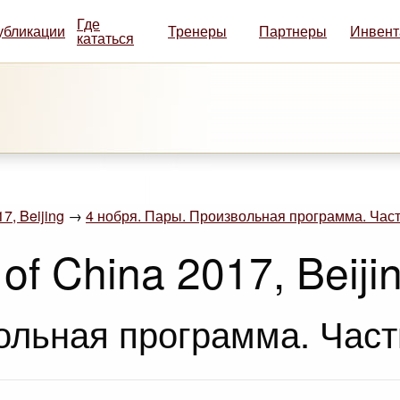
Где
убликации
Тренеры
Партнеры
Инвент
кататься
7, Beijing
→
4 нобря. Пары. Произвольная программа. Част
of China 2017, Beiji
ольная программа. Част