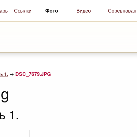
Фото
арь
Ссылки
Видео
Соревнован
ь 1.
→
DSC_7679.JPG
ng
ь 1.