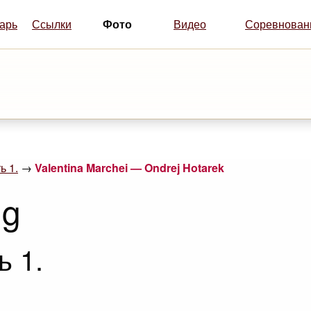
Фото
арь
Ссылки
Видео
Соревнован
ь 1.
→
Valentina Marchei — Ondrej Hotarek
ng
ь 1.