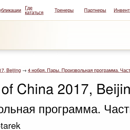
Где
убликации
Тренеры
Партнеры
Инвент
кататься
7, Beijing
→
4 нобря. Пары. Произвольная программа. Част
of China 2017, Beiji
ольная программа. Част
tarek