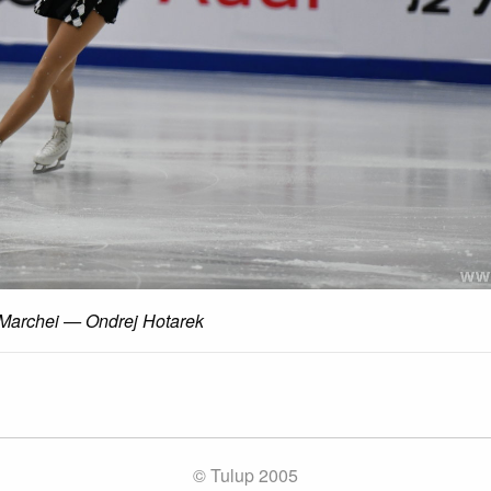
 Marchei — Ondrej Hotarek
© Tulup 2005