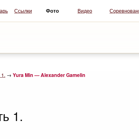
Фото
арь
Ссылки
Видео
Соревнован
 1.
→
Yura Min — Alexander Gamelin
ь 1.