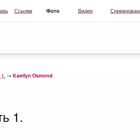
Фото
арь
Ссылки
Видео
Соревнован
 1.
→
Kaetlyn Osmond
ь 1.