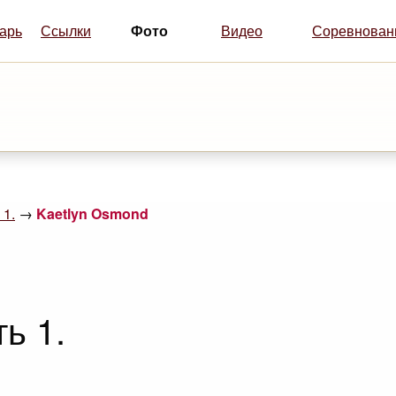
Фото
арь
Ссылки
Видео
Соревнован
 1.
→
Kaetlyn Osmond
ь 1.