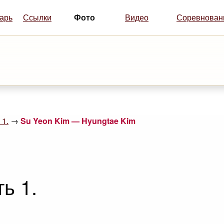
Фото
арь
Ссылки
Видео
Соревнован
 1.
→
Su Yeon Kim — Hyungtae Kim
ь 1.