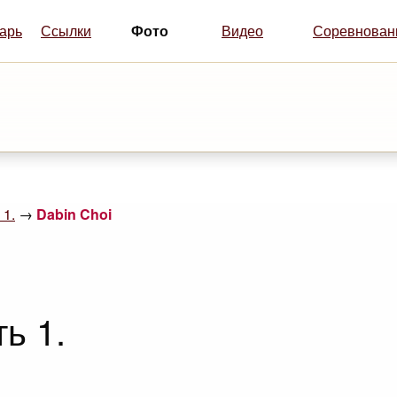
Фото
арь
Ссылки
Видео
Соревнован
 1.
→
Dabin Choi
ь 1.