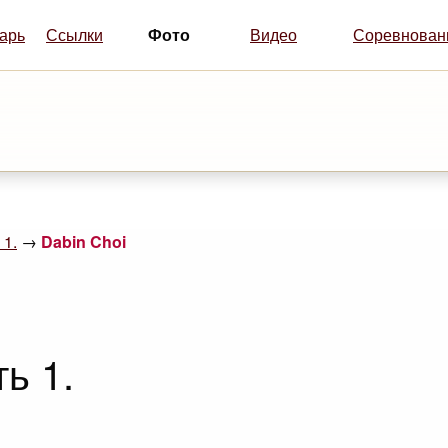
Фото
арь
Ссылки
Видео
Соревнован
 1.
→
Dabin Choi
ь 1.