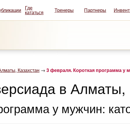
Где
убликации
Тренеры
Партнеры
Инвент
кататься
Алматы, Казахстан
→
3 февраля. Короткая программа у м
версиада в Алматы,
рограмма у мужчин: като