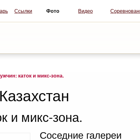
Фото
арь
Ссылки
Видео
Соревнован
ужчин: каток и микс-зона.
 Казахстан
к и микс-зона.
Соседние галереи