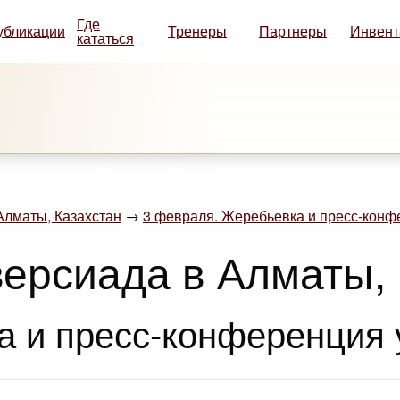
Где
убликации
Тренеры
Партнеры
Инвент
кататься
Алматы, Казахстан
→
3 февраля. Жеребьевка и пресс-конф
версиада в Алматы,
а и пресс-конференция 