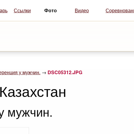
Фото
арь
Ссылки
Видео
Соревнован
еренция у мужчин.
→
DSC05312.JPG
 Казахстан
у мужчин.