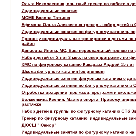
Ольга Николаеввна, опытный тренер по работе с деть
Индивидуальные занятия
МСМК Басова Татьяна
Ефимова Ольга Алексеевна тренер - набор детей 
Индивидуальные занятия по фигурному катанию, подк
Провожу индивидуальные тренировки с детьми по ф
район
Денисова Илона, МС, Ваш персональный тренер по ф
Набор детей от 2 лет 3 мес. на спецпрограмму по фи
КМС по фигурному катанию Какараза Андрей 15 лет
Школа фигурного катания Ice premium
Индивидуальные занятия фигурным катанием с дет
Индивидуальные затяния по фигурному катанию в 
Отработка вращений, прыжков, программ и скольже
Волженкина Ксения. Мастер спорта. Провожу индиви
растяжке
Набор детей в группы по фигурному катанию СПб З
Тренер по фигурному катанию, индивидуальные зан
ДЮСШ "Юниор"
Индивидуальные занятия по фигурному катанию на 