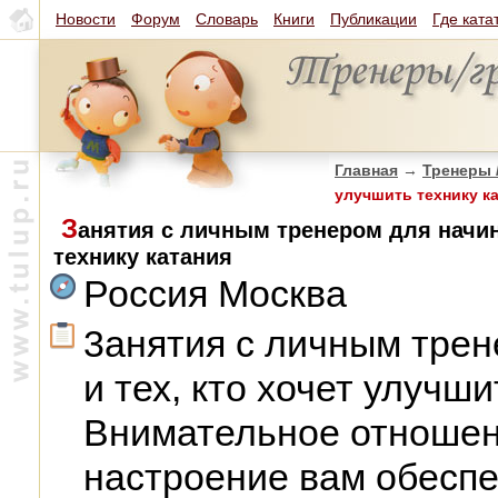
Новости
Форум
Словарь
Книги
Публикации
Где ката
Главная
→
Тренеры 
улучшить технику к
З
анятия с личным тренером для начин
технику катания
Россия Москва
3анятия с личным тре
и тех, кто хочет улучши
Внимательное отношен
настроение вам обесп