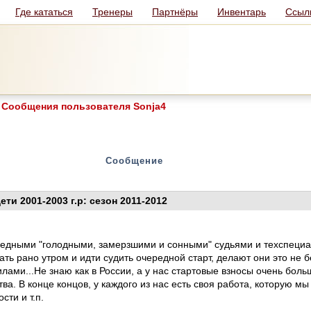
Где кататься
Тренеры
Партнёры
Инвентарь
Ссыл
Сообщения пользователя Sonja4
Сообщение
ети 2001-2003 г.р: сезон 2011-2012
бедными "голодными, замерзшими и сонными" судьями и техспециал
ть рано утром и идти судить очередной старт, делают они это не б
илами...Не знаю как в России, а у нас стартовые взносы очень боль
тва. В конце концов, у каждого из нас есть своя работа, которую 
сти и т.п.