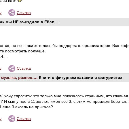
дачи вам!
у
Ссылка
ак мы НЕ съездили в Ейск....
ается, но все-таки хотелось бы поддержать организаторов. Вся ин
йте посмотреть получше.
....
у
Ссылка
, музыка, разное…:
Книги о фигурном катании и фигуристах
" хочу спросить: это только мне показалось странным, что главная
? И сын у нее в 11 же лет, имея все 3, с этим же прыжком борется,
1 еще 3 аксель не прыгала?
у
Ссылка