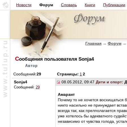
Новости
Форум
Словарь
Книги
Публикации
Главная
→
Форум
→
С
ообщения пользователя Sonja4
Автор
Сообщений:
29
Страницы:
1
2
Sonja4
08.05.2012, 09:47
Дети и спорт:
Д
Сообщений:
29
Амарант
Почему то не хочется восхищаться 
никто насильно не принуждает встава
всегда так, как прелполагается прав
уже хотелось бы адекватного судейс
независимо от чувства голода, устало