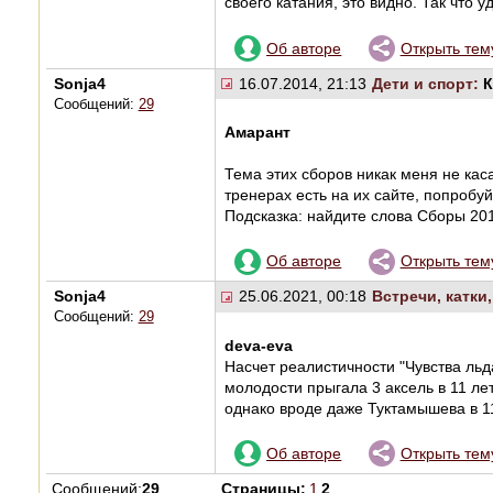
своего катания, это видно. Так что у
Об авторе
Открыть тем
Sonja4
16.07.2014, 21:13
Дети и спорт:
К
Сообщений:
29
Амарант
Тема этих сборов никак меня не кас
тренерах есть на их сайте, попробу
Подсказка: найдите слова Сборы 2014
Об авторе
Открыть тем
Sonja4
25.06.2021, 00:18
Встречи, катки
Сообщений:
29
deva-eva
Насчет реалистичности "Чувства льда
молодости прыгала 3 аксель в 11 лет
однако вроде даже Туктамышева в 1
Об авторе
Открыть тем
Сообщений:
29
Страницы:
1
2