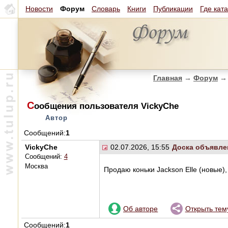
Новости
Форум
Словарь
Книги
Публикации
Где кат
Главная
→
Форум
→
С
ообщения пользователя VickyChe
Автор
Сообщений:
1
VickyChe
02.07.2026, 15:55
Доска объявле
Сообщений:
4
Москва
Продаю коньки Jackson Elle (новые)
Об авторе
Открыть тем
Сообщений:
1