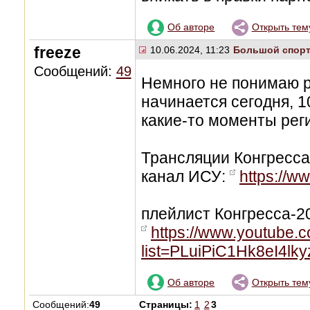
Об авторе
Открыть тем
freeze
10.06.2024, 11:23
Большой спор
Сообщений:
49
Немного не понимаю р
начинается сегодня, 10
какие-то моменты рег
Трансляции Конгресса 
канал ИСУ:
https://
плейлист Конгресса-2
https://www.youtube.c
list=PLuiPiC1Hk8eI4lk
Об авторе
Открыть тем
Сообщений:
49
Страницы:
1
2
3