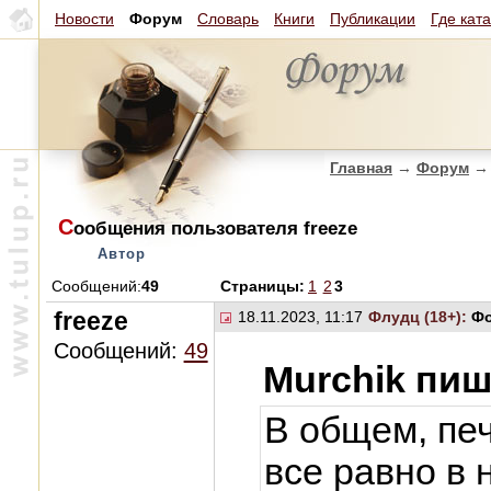
Новости
Форум
Словарь
Книги
Публикации
Где кат
Главная
→
Форум
→
С
ообщения пользователя freeze
Автор
Сообщений:
49
Страницы:
1
2
3
freeze
18.11.2023, 11:17
Флудц (18+):
Фо
Сообщений:
49
Murchik пиш
В общем, пе
все равно в