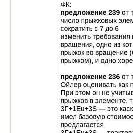
ФК:
предложение 239
от 
число прыжковых элем
сократить с 7 до 6
изменить требования 
вращения, одно из ко
прыжок во вращение 
прыжком), и одно хор
предложение 236
от 
Ойлер оценивать как п
При этом он не учиты
прыжков в элементе, 
3F+1Eu+3S — это каск
имел базовую стоимост
предлагается
3F+1Eu+3S — трактова