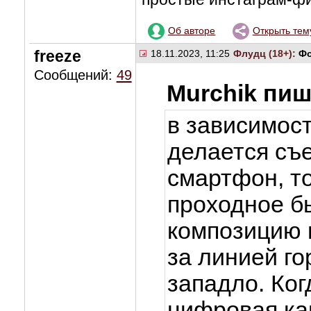
Об авторе
Открыть тем
freeze
18.11.2023, 11:25
Флудц (18+):
Фо
Сообщений:
49
Murchik пиш
в зависимост
делается съе
смартфон, т
проходное б
композицию 
за линией го
западло. Ко
цифровая ка