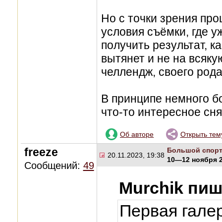
Но с точки зрения пр
условия съёмки, где у
получить результат, к
вытянет и не на всяку
челлендж, своего рода
В принципе немного б
что-то интересное сня
Об авторе
Открыть тем
freeze
Большой спор
20.11.2023, 19:38
10—12 ноября 2
Сообщений:
49
Murchik пиш
Первая гале