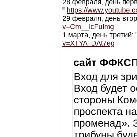
28 февраля, день пер
https://www.youtube
29 февраля, день вто
v=Cm__lcFuImg
1 марта, день третий:
v=XTYATDAt7eg
сайт ФФКСП
Вход для зр
Вход будет 
стороны Ком
проспекта н
променад». 
трибуны буд