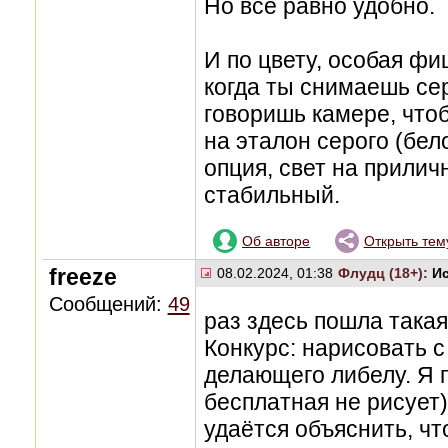
Но всё равно удобно.
И по цвету, особая фи
когда ты снимаешь сер
говоришь камере, чтоб
на эталон серого (бел
опция, свет на прили
стабильный.
Об авторе
Открыть тем
freeze
08.02.2024, 01:38
Флудц (18+):
И
Сообщений:
49
раз здесь пошла такая
Конкурс: нарисовать 
делающего либелу. Я 
бесплатная не рисует)
удаётся объяснить, чт