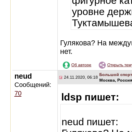
фигурное ка
уровне держ
Туктамышев
Гулякова? На между
нет.
Об авторе
Открыть тем
neud
Большой спор
24.11.2020, 06:18
Москва, Росси
Сообщений:
70
ldsp пишет:
neud пишет: