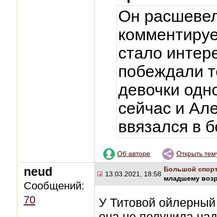
Он расшевел
комментируе
стало интере
побеждали т
девочки одно
сейчас и Ал
ввязался в б
Об авторе
Открыть тем
neud
Большой спор
13.03.2021, 18:58
младшему возр
Сообщений:
70
У Титовой ойлерный 
она не получила над