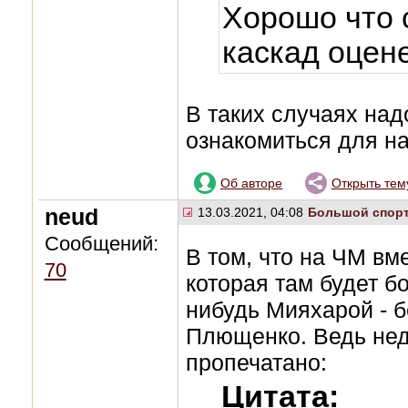
Хорошо что с
каскад оцен
В таких случаях над
ознакомиться для на
Об авторе
Открыть тем
neud
13.03.2021, 04:08
Большой спор
Сообщений:
В том, что на ЧМ вм
70
которая там будет б
нибудь Мияхарой - б
Плющенко. Ведь нед
пропечатано:
Цитата: