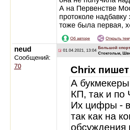
А на Первенстве Мос
протоколе надбавку 
тоже была первая, хо
Об авторе
Открыть тем
neud
Большой спор
01.04.2021, 13:04
Стокгольм, Шв
Сообщений:
70
Chrix пишет
А букмекеры
КП, так и по
Их цифры - 
так как на к
обсуждения 