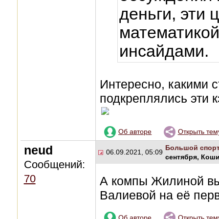
деньги, эти
математикой
инсайдами.
Интересно, какими с
подкреплялись эти 
Об авторе
Открыть тем
neud
Большой спор
06.09.2021, 05:09
сентября, Кош
Сообщений:
70
А компы Жилиной вы
Валиевой на её пер
Об авторе
Открыть тем