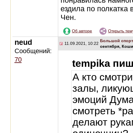
понравилась намног
ездила по полкатка в
Чен.
Об авторе
Открыть тем
neud
Большой спор
11.09.2021, 10:22
сентября, Кош
Сообщений:
70
tempika пиш
А кто смотр
залы, ликую
эмоций Дума
смотреть *р
делают рука