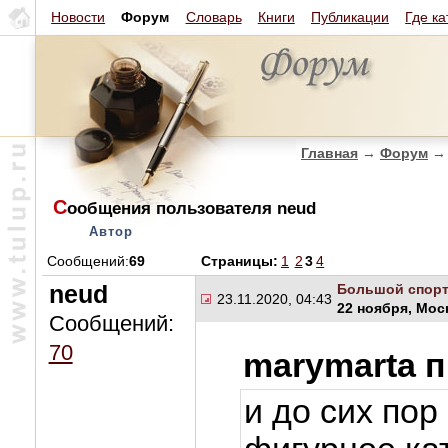
Новости
Форум
Словарь
Книги
Публикации
Где ка
Главная
→
Форум
→
С
ообщения пользователя neud
Автор
Сообщений:
69
Страницы:
1
2
3
4
neud
Большой спор
23.11.2020, 04:43
22 ноября, Мос
Сообщений:
70
marymarta 
и до сих пор