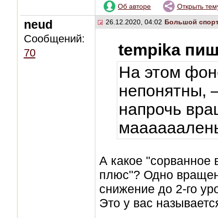
Об авторе
Открыть тем
neud
26.12.2020, 04:02
Большой спор
Сообщений:
tempika пиш
70
На этом фон
непонятны, 
напрочь вра
маааааалень
А какое "сорванное
плюс"? Одно вращен
снижение до 2-го ур
Это у вас называетс