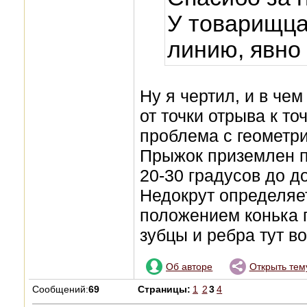
У товарищца
линию, явно
Ну я чертил, и в че
от точки отрыва к то
проблема с геометр
Прыжок приземлен пр
20-30 градусов до до
Недокрут определяе
положением конька 
зубцы и ребра тут в
Об авторе
Открыть тем
Сообщений:
69
Страницы:
1
2
3
4