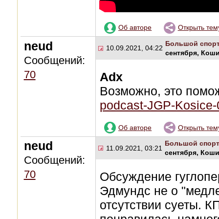
Об авторе
Открыть тем
neud
Большой спор
10.09.2021, 04:22
сентября, Кош
Сообщений:
70
Adx
Возможно, это помо
podcast-JGP-Kosice-
Об авторе
Открыть тем
neud
Большой спор
11.09.2021, 03:21
сентября, Кош
Сообщений:
70
Обсуждение гуглопе
Эдмундс не о "медл
отсутствии суеты. К