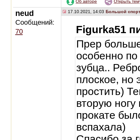
Об авторе
Открыть тем
neud
17.10.2021, 14:03
Большой спор
Сообщений:
Figurka51 п
70
Прер больше 
особенно по 
зубца.. Ребр
плоское, но 
простить) Т
вторую ногу 
прокате был
вспахала)
Спасибо за г