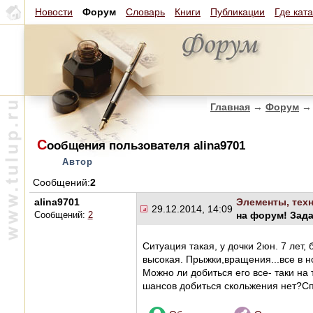
Новости
Форум
Словарь
Книги
Публикации
Где кат
Главная
→
Форум
→
С
ообщения пользователя alina9701
Автор
Сообщений:
2
alina9701
Элементы, техн
29.12.2014, 14:09
на форум! Зад
Сообщений:
2
Ситуация такая, у дочки 2юн. 7 лет,
высокая. Прыжки,вращения...все в н
Можно ли добиться его все- таки на 
шансов добиться скольжения нет?Сп