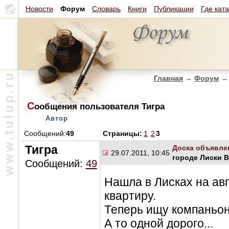
Новости
Форум
Словарь
Книги
Публикации
Где кат
Главная
→
Форум
→
С
ообщения пользователя Тигра
Автор
Сообщений:
49
Страницы:
1
2
3
Тигра
Доска объявле
29.07.2011, 10:45
городе Лиски 
Сообщений:
49
Нашла в Лисках на авг
квартиру.
Теперь ищу компаньон
А то одной дорого...