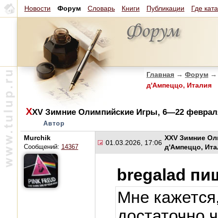
Новости
Форум
Словарь
Книги
Публикации
Где кат
Главная
→
Форум
→
д'Ампеццо, Италия
X
XV Зимние Олимпийские Игры, 6—22 февраля
Автор
Murchik
XXV Зимние Ол
01.03.2026, 17:06
д'Ампеццо, Ит
Сообщений:
14367
bregalad пи
Мне кажется
достаточно ч