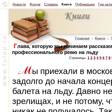
Новости
Форум
Словарь
Книги
Публикации
Где кат
Главная
→
Книги
→
З
Г
лава, которую мы начинаем рассказ
профессионального ревю на льду
Страницы:
1
2
3
4
5
6
7
8
ы приехали в моско
задолго до начала конце
балета на льду. Давно н
зрелищах, и не потому, ч
никак не получалось. Так